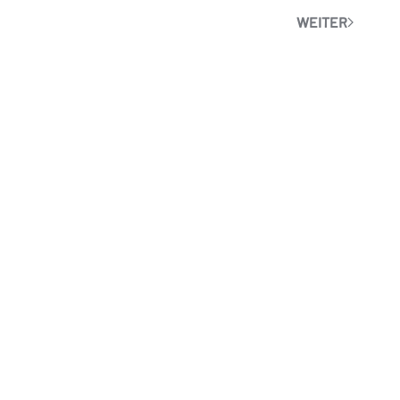
WEITER
MEISENSTRASSE 83
33607 BIELEFELD
INFO@SAUNA-MATTI.DE