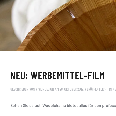
NEU: WERBEMITTEL-FILM
GESCHRIEBEN VON
VISIONDESIGN
AM
28. OKTOBER 2019
. VERÖFFENTLICHT IN
N
Sehen Sie selbst, Wedelchamp bietet alles für den profess