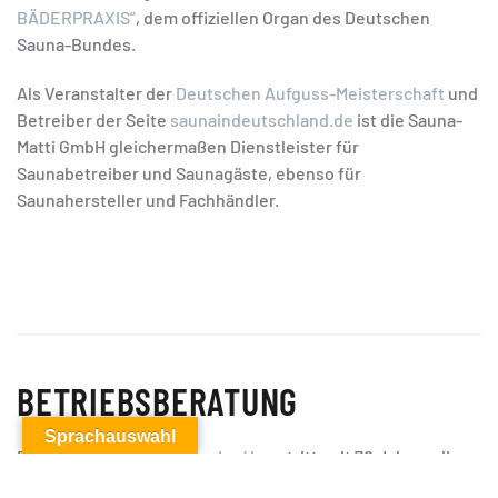
BÄDERPRAXIS”
, dem offiziellen Organ des Deutschen
Sauna-Bundes.
Als Veranstalter der
Deutschen Aufguss-Meisterschaft
und
Betreiber der Seite
saunaindeutschland.de
ist die Sauna-
Matti GmbH gleichermaßen Dienstleister für
Saunabetreiber und Saunagäste, ebenso für
Saunahersteller und Fachhändler.
BETRIEBSBERATUNG
Sprachauswahl
Der
Deutsche Sauna-Bund e. V.
vertritt seit 70 Jahren die
Interessen der Saunabranche. Die Förderung gut geführter