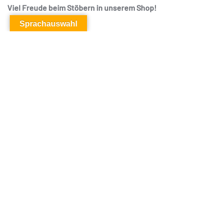
Viel Freude beim Stöbern in unserem Shop!
Sprachauswahl
NEUE AUFGUSS-RICHTLINIE
RICHTLINIE R 26.30.04
Die neu überarbeitete Richtlinie für Saunaaufgüsse in
öffentlichen Saunaanlagen, brandaktuell vom