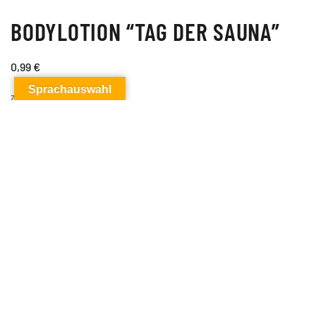
BODYLOTION “TAG DER SAUNA”
0,99
€
Sprachauswahl
zzgl.
Versandkosten
Info
Ein dezenter, neutraler Duft für Frauen als auch Männer.
Die Creme zieht schnell in die Haut ein. Als kleines
Werbegeschenk für Ihre gute Kunden und die, die es
werden sollen. Bleiben Sie Ihren Gästen auch nach dem
“Tag der Sauna” in Erinnerung.
Beachten Sie auch das dazu passende Duschgel!
Größe:
31 ml