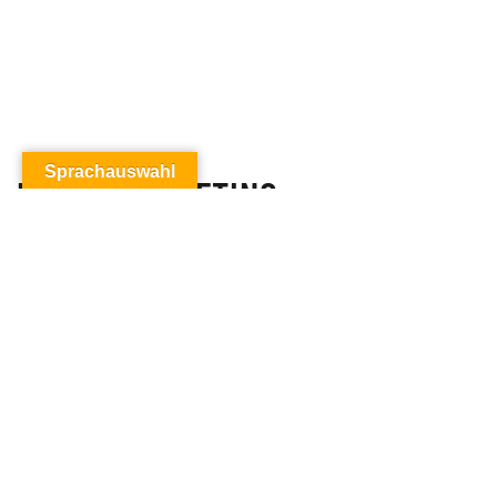
Sprachauswahl
EVENT-MARKETING
6,95
€
zzgl.
Versandkosten
Info
Roland Bischof
Berlin, 2004, brosch.
Dieses Buch zeigt Ihnen konkret und praxisnah, wie Sie