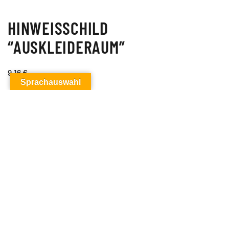
HINWEISSCHILD
“AUSKLEIDERAUM”
9,16
€
Sprachauswahl
zzgl.
Versandkosten
Info
Hinweisschild aus 5mm starkem Polystyrol. Mit
zweifarbigem blauem Siebdruck und Glanzlackierung.
Wasser-, Dampf- und Abriebfest. Nicht hitzebeständig!
Format:
25 x 25 cm.
Preisstaffel:
ab 5 Stück 8,57 € /Stück