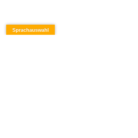
Sprachauswahl
PROSPEKT “SAUNABADEN”,
FRANZÖSISCH
19,04
€
zzgl.
Versandkosten
Info