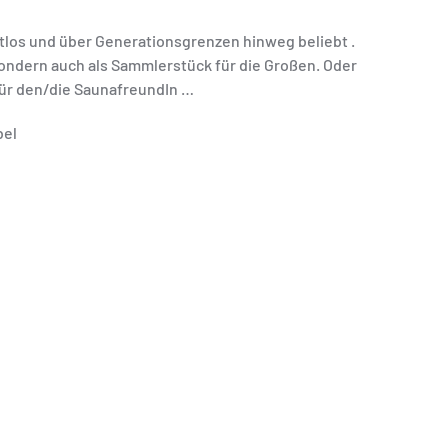
tlos und über Generationsgrenzen hinweg beliebt .
 sondern auch als Sammlerstück für die Großen. Oder
für den/die SaunafreundIn …
bel
Shopsystem aus technischen Gründen nicht möglich,
igen. Berechnet werden die oben angegebenen
sie bei Eingabe der entsprechenden Bestellmengen