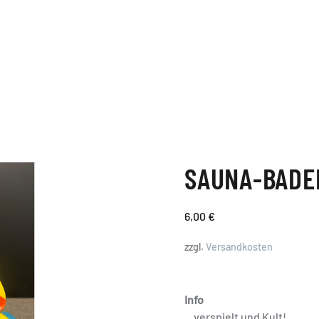
SAUNA-BADE
6,00
€
zzgl.
Versandkosten
Info
…verspielt und Kult!