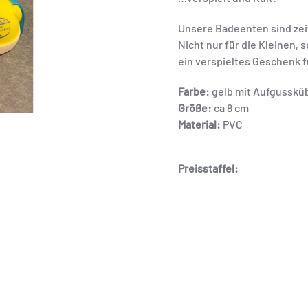
Unsere Badeenten sind zei
Nicht nur für die Kleinen,
ein verspieltes Geschenk 
Farbe:
gelb mit Aufgusskü
Größe:
ca 8 cm
Material:
PVC
Preisstaffel:
ab 5 Stück 5,75 € / Stck.
ab 10 Stück 5,50 € / Stck.
Hinweis:
Leider ist es in unserem 
die Mengenrabatte anzuze
Preisstaffeln, auch wenn 